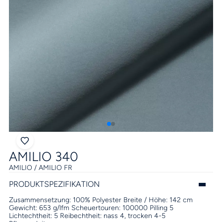
AMILIO 340
AMILIO / AMILIO FR
PRODUKTSPEZIFIKATION
Zusammensetzung:
100% Polyester
Breite / Höhe:
142 cm
Gewicht:
653 g/lfm
Scheuertouren:
100000
Pilling
5
Lichtechtheit:
5
Reibechtheit:
nass 4, trocken 4-5