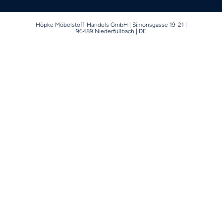
Höpke Möbelstoff-Handels GmbH | Simonsgasse 19-21 |
96489 Niederfüllbach | DE
NEUE STOFFVERWALTUNG
ENTDECKEN SIE UNSERE
STOFFHIGHLIGHTS
Zu den Kollektionen